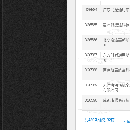
D26584
广东飞龙通用航
D26585
惠州智捷途科技
D26586
北京逸途嘉邦航
司
D26587
东方时尚通用航
司
D26588
南京航宸航空科
D26589
天津海特飞机全
有限公司
D26590
成都市通易行贸
共480条信息 32页
« 首