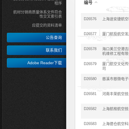
编号
程序
航材分销商质量体系文件符合
性交叉索引表
D26576
上海途安捷航空
应提交的资料清单
D26577
厦门航投航空发
公告查询
D26578
海口美兰空港吉
联系我们
机维修工程有限
Adobe Reader下载
D26579
厦门航空文化传
司
D26580
慈溪市慈微电子
D26581
河南丰荣航空技
D26582
上海航桉航空技
D26583
上海偲仓航空科