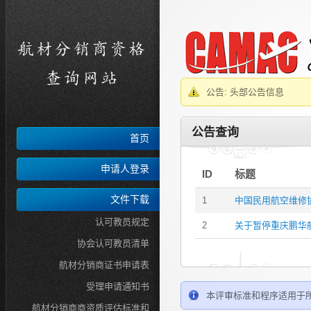
公告: 头部公告信息
公告查询
首页
申请人登录
ID
标题
文件下载
1
中国民用航空维修
认可教员规定
2
关于暂停重庆鹏华
协会认可教员清单
航材分销商证书申请表
受理申请通知书
本评审标准和程序适用于
航材分销商商资质评估标准和